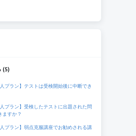
(5)
loud個人プラン】テストは受検開始後に中断でき
loud個人プラン】受検したテストに出題された問
きますか？
loud個人プラン】弱点克服講座でお勧めされる講