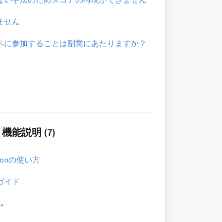
ません
ペに参加することは副業にあたりますか？
能説明 (7)
itionの使い方
ガイド
ム